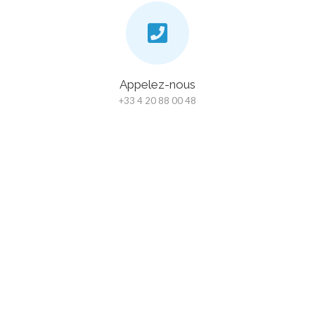
Appelez-nous
+33 4 20 88 00 48
Chat
En bas à droite de notre site